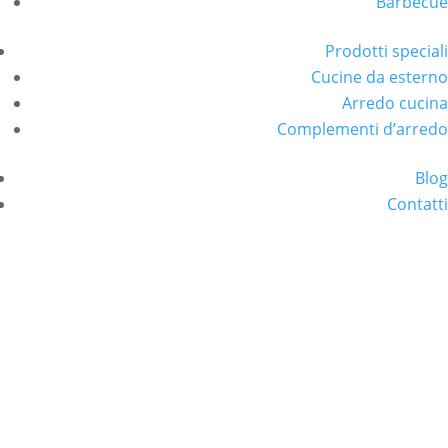
Barbecue
Prodotti speciali
Cucine da esterno
Arredo cucina
Complementi d’arredo
Blog
Contatti
Cesta di lavaggio in acciaio inox

Alta qualità