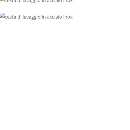
Contattaci!
Contatta il nostro ufficio tecnico
commerciale e sottoponi la tua
richiesta. Formuleremo
rapidamente un preventivo con
tutte le specifiche tecniche, i tempi e
i costi.
CLICCA QUA PER CONTATTARCI
OPPURE CHIAMACI!
030 991 8161
Tech Inox srl