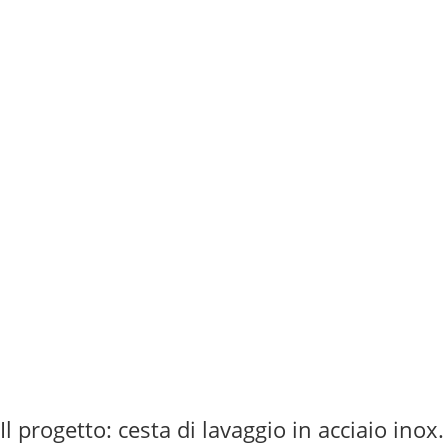

Esecuzione a disegno

Controllo qualità

Test e verifiche di preconsegna
Il progetto: cesta di lavaggio in acciaio inox.