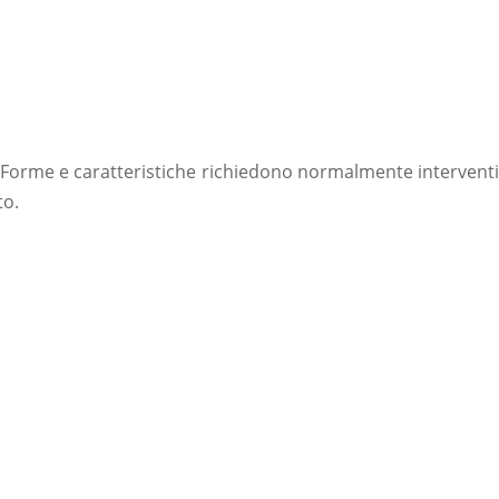
 Forme e caratteristiche richiedono normalmente interventi
to.
sta. Formuleremo rapidamente un
OPPURE CHIAMACI!
030 991 8161