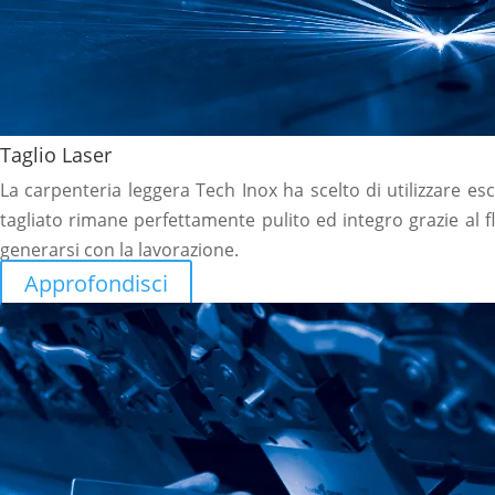
Taglio Laser
La carpenteria leggera Tech Inox ha scelto di utilizzare esc
tagliato rimane perfettamente pulito ed integro grazie al fl
generarsi con la lavorazione.
Approfondisci