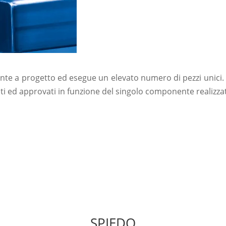
nte a progetto ed esegue un elevato numero di pezzi unici.
icati ed approvati in funzione del singolo componente realizza
ommerciale e sottoponi la tua richie
iche, i tempi e i costi.
SPIEDO