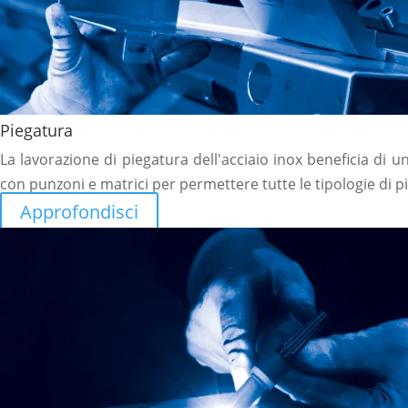
Piegatura
La lavorazione di piegatura dell'acciaio inox beneficia di 
con punzoni e matrici per permettere tutte le tipologie di p
Approfondisci