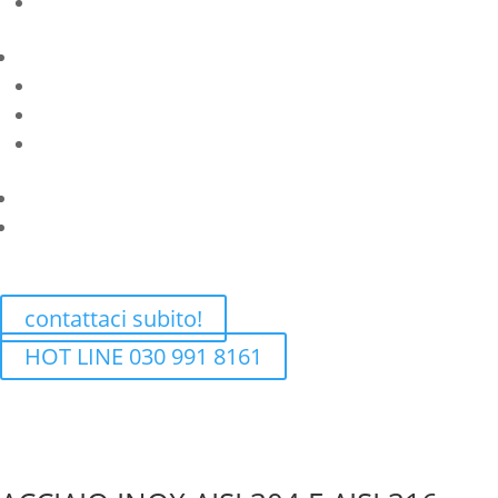
preventivo rapido?
contattaci subito!
HOT LINE 030 991 8161
SPECIALISTI NELLA LAVORAZION
Dal 1997 Tech Inox è la carpenteria
e componentistica in acciaio inox A