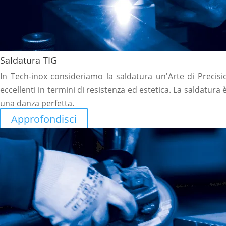
Saldatura TIG
In Tech-inox consideriamo la saldatura un'Arte di Precisione
eccellenti in termini di resistenza ed estetica. La saldatura 
una danza perfetta.
Approfondisci