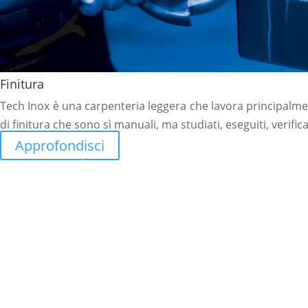
Finitura
Tech Inox è una carpenteria leggera che lavora principalme
di finitura che sono sì manuali, ma studiati, eseguiti, verif
Approfondisci
Contatta il nostro ufficio tecnico c
preventivo con tutte le specifiche tecn
Contattaci!
CLICCA QUI PER INVIARE EMAIL