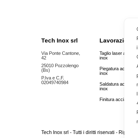
Tech Inox srl
Lavorazioni
Via Ponte Cantone,
Taglio laser acciaio
42
inox
25010 Pozzolengo
Piegatura acciaio
(Bs)
inox
P.Iva e C.F.
02049740984
Saldatura acciaio
inox
Finitura acciaio ino
Tech Inox srl - Tutti i diritti riservati - Rip