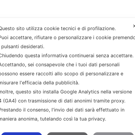
Questo sito utilizza cookie tecnici e di profilazione.
Puoi accettare, rifiutare o personalizzare i cookie premend
Servizi
Spiedo
i pulsanti desiderati.
I nostri servizi
Spiedo girarrosto
Chiudendo questa informativa continuerai senza accettare
Mescolatore
Progetti
Accettando, sei consapevole che i tuoi dati personali
polenta
possono essere raccolti allo scopo di personalizzare e
Per industria
Cuoci castagne
alimentare
misurare l'efficacia della pubblicità.
Barbecue
Inoltre, questo sito installa Google Analytics nella versione
Per produttori di
macchinari
x
4 (GA4) con trasmissione di dati anonimi tramite proxy.
Prestando il consenso, l'invio dei dati sarà effettuato in
maniera anonima, tutelando così la tua privacy.
roduzione di qualsiasi elemento grafico o testuale vietata - Copyrigh