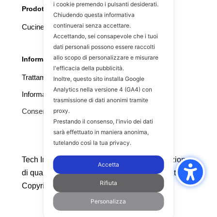
i cookie premendo i pulsanti desiderati.
Prodotti speciali
Chiudendo questa informativa
continuerai senza accettare.
Cucine da esterno
Accettando, sei consapevole che i tuoi
dati personali possono essere raccolti
allo scopo di personalizzare e misurare
Informative
l'efficacia della pubblicità.
Trattamento dati
Inoltre, questo sito installa Google
Analytics nella versione 4 (GA4) con
Informativa Cookies
trasmissione di dati anonimi tramite
Consenso
proxy.
Prestando il consenso, l'invio dei dati
sarà effettuato in maniera anonima,
tutelando così la tua privacy.
Tech Inox srl - Tutti i diritti riservati - Riproduzione
Accetta
di qualsiasi elemento grafico o testuale vietata -
Rifiuta
Copyright 2026
Personalizza